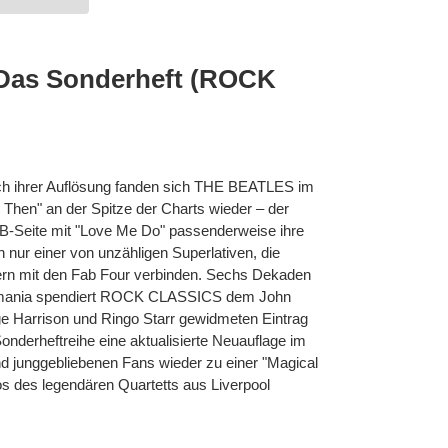
Das Sonderheft (ROCK
ch ihrer Auflösung fanden sich THE BEATLES im
hen" an der Spitze der Charts wieder – der
ls B-Seite mit "Love Me Do" passenderweise ihre
ch nur einer von unzähligen Superlativen, die
rn mit den Fab Four verbinden. Sechs Dekaden
emania spendiert ROCK CLASSICS dem John
e Harrison und Ringo Starr gewidmeten Eintrag
onderheftreihe eine aktualisierte Neuauflage im
nd junggebliebenen Fans wieder zu einer "Magical
 des legendären Quartetts aus Liverpool