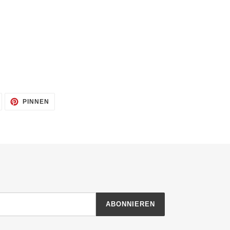
AUF
AUF
PINNEN
TWITTER
PINTEREST
TWITTERN
PINNEN
ABONNIEREN