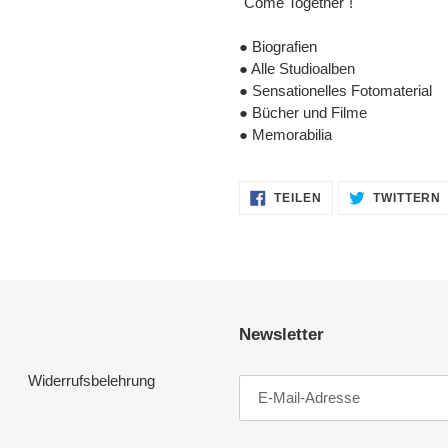
"Come Together"!
● Biografien
● Alle Studioalben
● Sensationelles Fotomaterial
● Bücher und Filme
● Memorabilia
AUF
TEILEN
TWITTERN
FACEBOOK
TEILEN
Newsletter
Widerrufsbelehrung