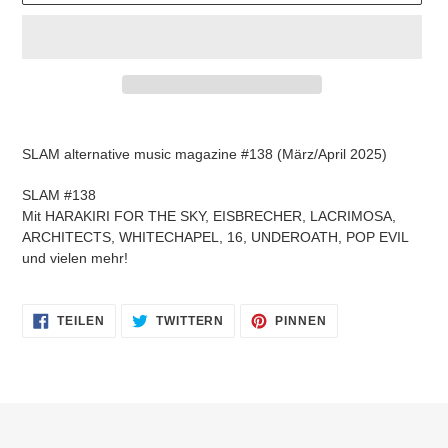
Produkt
wird
SLAM alternative music magazine #138 (März/April 2025)
zum
Warenkorb
SLAM #138
hinzugefügt
Mit HARAKIRI FOR THE SKY, EISBRECHER, LACRIMOSA,
ARCHITECTS, WHITECHAPEL, 16, UNDEROATH, POP EVIL
und vielen mehr!
AUF
AUF
AUF
TEILEN
TWITTERN
PINNEN
FACEBOOK
TWITTER
PINTEREST
TEILEN
TWITTERN
PINNEN