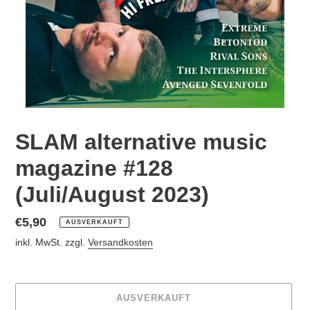
SLAM alternative music
magazine #128
(Juli/August 2023)
Normaler
€5,90
AUSVERKAUFT
Preis
inkl. MwSt. zzgl.
Versandkosten
AUSVERKAUFT