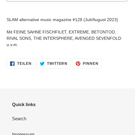
Produkt
wird
SLAM alternative music magazine #128 (Juli/August 2023)
zum
Warenkorb
Mit FEINE SAHNE FISCHFILET, EXTREME, BETONTOD,
hinzugefügt
RIVAL SONS, THE INTERSPHERE, AVENGED SEVENFOLD
u.v.m.
AUF
AUF
AUF
TEILEN
TWITTERN
PINNEN
FACEBOOK
TWITTER
PINTEREST
TEILEN
TWITTERN
PINNEN
Quick links
Search
Impressum