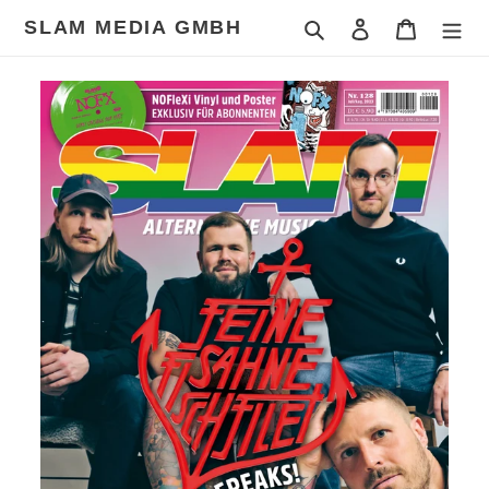
Direkt
SLAM MEDIA GMBH
Suchen
Einloggen
Warenkor
zum
Inhalt