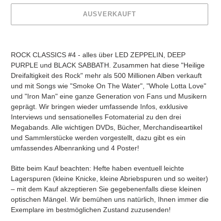
AUSVERKAUFT
Produkt
wird
ROCK CLASSICS #4 - alles über LED ZEPPELIN, DEEP
zum
PURPLE und BLACK SABBATH. Zusammen hat diese "Heilige
Warenkorb
Dreifaltigkeit des Rock" mehr als 500 Millionen Alben verkauft
hinzugefügt
und mit Songs wie "Smoke On The Water", "Whole Lotta Love"
und "Iron Man" eine ganze Generation von Fans und Musikern
geprägt. Wir bringen wieder umfassende Infos, exklusive
Interviews und sensationelles Fotomaterial zu den drei
Megabands. Alle wichtigen DVDs, Bücher, Merchandiseartikel
und Sammlerstücke werden vorgestellt, dazu gibt es ein
umfassendes Albenranking und 4 Poster!
Bitte beim Kauf beachten: Hefte haben eventuell leichte
Lagerspuren (kleine Knicke, kleine Abriebspuren und so weiter)
– mit dem Kauf akzeptieren Sie gegebenenfalls diese kleinen
optischen Mängel. Wir bemühen uns natürlich, Ihnen immer die
Exemplare im bestmöglichen Zustand zuzusenden!