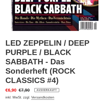
LED ZEPPELIN / DEEP
PURPLE / BLACK
SABBATH - Das
Sonderheft (ROCK
CLASSICS #4)
Sonderpreis
€6,90
Normaler
€7,90
AUSVERKAUFT
Preis
inkl. MwSt. zzgl.
Versandkosten