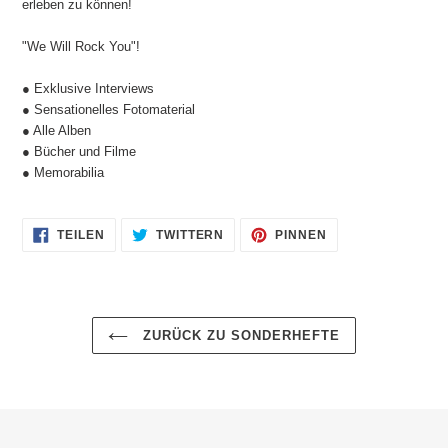
erleben zu können!
"We Will Rock You"!
● Exklusive Interviews
● Sensationelles Fotomaterial
● Alle Alben
● Bücher und Filme
● Memorabilia
AUF
AUF
AUF
TEILEN
TWITTERN
PINNEN
FACEBOOK
TWITTER
PINTEREST
TEILEN
TWITTERN
PINNEN
ZURÜCK ZU SONDERHEFTE