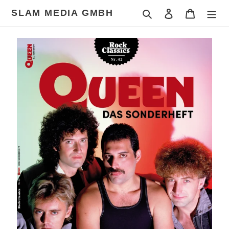
Direkt
SLAM MEDIA GMBH
Suchen
Einloggen
Warenkor
zum
Inhalt