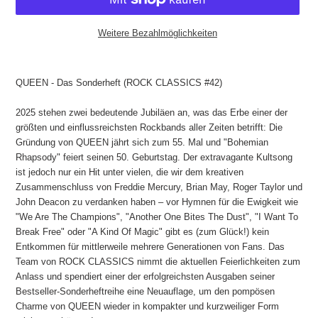
Weitere Bezahlmöglichkeiten
Produkt
wird
QUEEN - Das Sonderheft (ROCK CLASSICS #42)
zum
Warenkorb
2025 stehen zwei bedeutende Jubiläen an, was das Erbe einer der
hinzugefügt
größten und einflussreichsten Rockbands aller Zeiten betrifft: Die
Gründung von QUEEN jährt sich zum 55. Mal und "Bohemian
Rhapsody" feiert seinen 50. Geburtstag. Der extravagante Kultsong
ist jedoch nur ein Hit unter vielen, die wir dem kreativen
Zusammenschluss von Freddie Mercury, Brian May, Roger Taylor und
John Deacon zu verdanken haben – vor Hymnen für die Ewigkeit wie
"We Are The Champions", "Another One Bites The Dust", "I Want To
Break Free" oder "A Kind Of Magic" gibt es (zum Glück!) kein
Entkommen für mittlerweile mehrere Generationen von Fans. Das
Team von ROCK CLASSICS nimmt die aktuellen Feierlichkeiten zum
Anlass und spendiert einer der erfolgreichsten Ausgaben seiner
Bestseller-Sonderheftreihe eine Neuauflage, um den pompösen
Charme von QUEEN wieder in kompakter und kurzweiliger Form