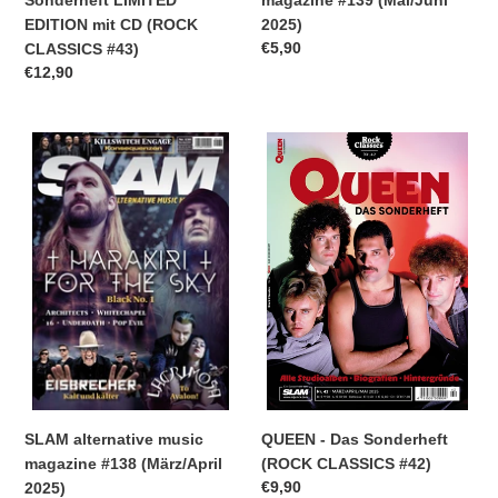
EDITION mit CD (ROCK
2025)
Normaler
€5,90
CLASSICS #43)
Preis
Normaler
€12,90
Preis
SLAM
QUEEN
alternative
-
music
Das
magazine
Sonderheft
#138
(ROCK
(März/April
CLASSICS
2025)
#42)
SLAM alternative music
QUEEN - Das Sonderheft
magazine #138 (März/April
(ROCK CLASSICS #42)
Normaler
€9,90
2025)