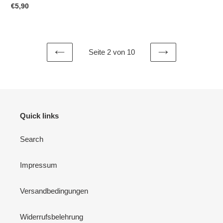
Preis
Normaler
€5,90
Preis
Seite 2 von 10
VORHERIGE
NÄCHSTE
SEITE
SEITE
Quick links
Search
Impressum
Versandbedingungen
Widerrufsbelehrung