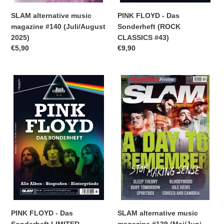
SLAM alternative music
PINK FLOYD - Das
magazine #140 (Juli/August
Sonderheft (ROCK
2025)
CLASSICS #43)
Normaler
€5,90
Normaler
€9,90
Preis
Preis
PINK
SLAM
FLOYD
alternative
-
music
Das
magazine
Sonderheft
#139
LIMITED
(Mai/Juni
EDITION
2025)
mit
CD
(ROCK
CLASSICS
#43)
PINK FLOYD - Das
SLAM alternative music
Sonderheft LIMITED
magazine #139 (Mai/Juni