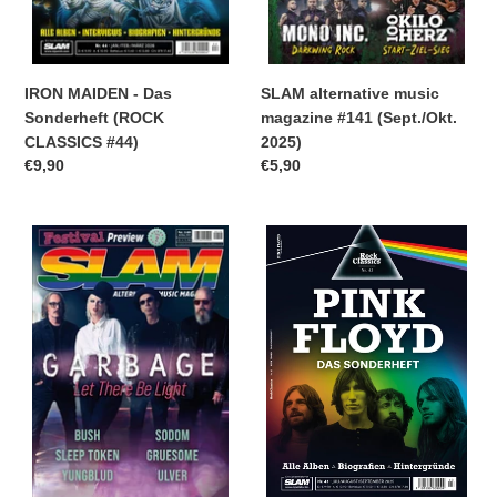
IRON MAIDEN - Das
SLAM alternative music
Sonderheft (ROCK
magazine #141 (Sept./Okt.
CLASSICS #44)
2025)
Normaler
€9,90
Normaler
€5,90
Preis
Preis
SLAM
PINK
alternative
FLOYD
music
-
magazine
Das
#140
Sonderheft
(Juli/August
(ROCK
2025)
CLASSICS
#43)